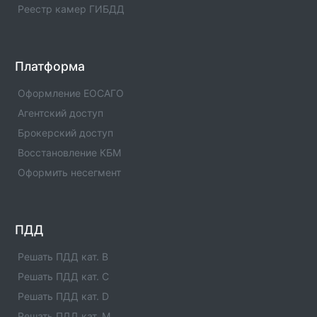
Список официальных автошкол из реестра ГИБДД с
Реестр камер ГИБДД
телефонами и адресами в село Красноселькуп.
Подбор автошколы в село Красноселькуп по
категории и другим параметрам.
Платформа
посёлок городского типа Харп
Список официальных автошкол из реестра ГИБДД с
Оформление ЕОСАГО
телефонами и адресами в посёлок городского типа
Агентский доступ
Харп. Подбор автошколы в посёлок городского типа
Харп по категории и другим параметрам.
Брокерский доступ
Восстановление КБМ
Губкинский
Оформить несегмент
Список официальных автошкол из реестра ГИБДД с
телефонами и адресами в Губкинский. Подбор
автошколы в Губкинский по категории и другим
параметрам.
ПДД
поселок городского типа Тазовский
Решать ПДД кат. B
Список официальных автошкол из реестра ГИБДД с
Решать ПДД кат. C
телефонами и адресами в поселок городского типа
Решать ПДД кат. D
Тазовский. Подбор автошколы в поселок городского
типа Тазовский по категории и другим параметрам.
Решать ПДД кат. M