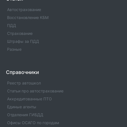
параметрам.
Автострахование
Севастополь
Восстановление КБМ
Список официальных автошкол из реестра ГИБДД с
ПДД
телефонами и адресами в Севастополь. Подбор
автошколы в Севастополь по категории и другим
Страхование
параметрам.
Штрафы за ПДД
Разные
поселок городского типа Уренгой
Список официальных автошкол из реестра ГИБДД с
телефонами и адресами в поселок городского типа
Уренгой. Подбор автошколы в поселок городского
Справочники
типа Уренгой по категории и другим параметрам.
Реестр автошкол
поселок городского типа Пангоды
Статьи про автострахование
Список официальных автошкол из реестра ГИБДД с
телефонами и адресами в поселок городского типа
Аккредитованные ПТО
Пангоды. Подбор автошколы в поселок городского
Единые агенты
типа Пангоды по категории и другим параметрам.
Отделения ГИБДД
село Красноселькуп
Офисы ОСАГО по городам