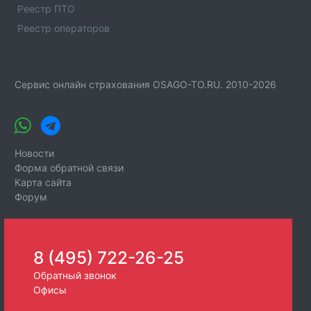
телефонами и адресами в Надым. Подбор автошколы
Реестр ПТО
в Надым по категории и другим параметрам.
Реестр операторов
Тарко-Сале
Список официальных автошкол из реестра ГИБДД с
телефонами и адресами в Тарко-Сале. Подбор
Сервис онлайн страхования OSAGO-TO.RU. 2010-2026
автошколы в Тарко-Сале по категории и другим
параметрам.
Новости
Форма обратной связи
Карта сайта
Форум
8 (495) 722-26-25
Обратный звонок
Офисы