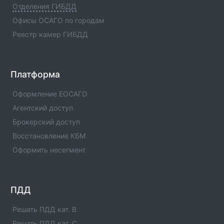
Отделения ГИБДД
Отделение ГИБДД Отделение ГИБДД ОМВД России
по Шаройскому р-ну Чеченской
Офисы ОСАГО по городам
Республики(Код:1196019) с адресами, телефонами.
Реестр камер ГИБДД
Сферы деятельности отделения - официальная
информация.
Отделение ГИБДД ОМВД России по Шалинскому
Платформа
р-ну Чеченской Республики(Код:1196009)
Отделение ГИБДД Отделение ГИБДД ОМВД России
Оформление ЕОСАГО
по Шалинскому р-ну Чеченской
Агентский доступ
Республики(Код:1196009) с адресами, телефонами.
Брокерский доступ
Сферы деятельности отделения - официальная
информация.
Восстановление КБМ
Оформить несегмент
Отделение ГИБДД ОМВД России по Урус-
Мартановскому р-ну Чеченской
Республики(Код:1196011)
Отделение ГИБДД Отделение ГИБДД ОМВД России
ПДД
по Урус-Мартановскому р-ну Чеченской
Республики(Код:1196011) с адресами, телефонами.
Решать ПДД кат. B
Сферы деятельности отделения - официальная
Решать ПДД кат. C