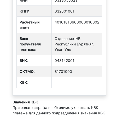
ИНН:
0323055529
КПП:
032601001
Расчетный
40101810600000010002
счет:
Банк
Отделение-НБ
получателя
Республики Бурятияг.
платежа:
Улан-Удэ
БИК:
048142001
ОКТMО:
81701000
КБК:
Значения КБК
При оплате штрафа необходимо указывать КБК
платежа для данного подразделения значения КБК