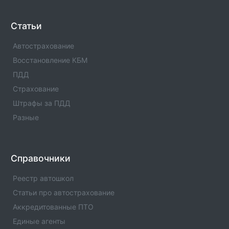
Отделение ГИБДД РЭО-1 МРЭО ГИБДД МВД по
ЧР(Код:1196030) с адресами, телефонами. Сферы
деятельности отделения - официальная информация.
Статьи
Автострахование
Отделение ГИБДД ОМВД России по Шелковскому
р-ну Чеченской Республики(Код:1196008)
Восстановление КБМ
Отделение ГИБДД Отделение ГИБДД ОМВД России
ПДД
по Шелковскому р-ну Чеченской
Республики(Код:1196008) с адресами, телефонами.
Страхование
Сферы деятельности отделения - официальная
Штрафы за ПДД
информация.
Разные
Отделение ГИБДД ОМВД России по Шатойскому
р-ну Чеченской Республики(Код:1196013)
Отделение ГИБДД Отделение ГИБДД ОМВД России
Справочники
по Шатойскому р-ну Чеченской
Республики(Код:1196013) с адресами, телефонами.
Реестр автошкол
Сферы деятельности отделения - официальная
Статьи про автострахование
информация.
Аккредитованные ПТО
Отделение ГИБДД ОМВД России по Шаройскому
Единые агенты
р-ну Чеченской Республики(Код:1196019)