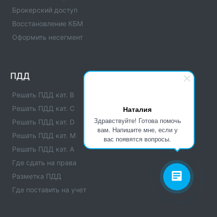
Республики(Код:1196009) с адресами, телефонами.
Брокерский доступ
Сферы деятельности отделения - официальная
информация.
Восстановление КБМ
Оформить несегмент
Отделение ГИБДД ОМВД России по Урус-
Мартановскому р-ну Чеченской
Республики(Код:1196011)
Отделение ГИБДД Отделение ГИБДД ОМВД России
ПДД
по Урус-Мартановскому р-ну Чеченской
Республики(Код:1196011) с адресами, телефонами.
Решать ПДД кат. B
Сферы деятельности отделения - официальная
Решать ПДД кат. C
Наталия
информация.
Здравствуйте! Готова помочь
Решать ПДД кат. D
вам. Напишите мне, если у
Отделение ГИБДД ОМВД России по Сунженскому
Решать ПДД кат. M
вас появятся вопросы.
р-ну Чеченской Республики(Код:1196017)
Решать ПДД кат. A
Отделение ГИБДД Отделение ГИБДД ОМВД России
Где сдать на права
по Сунженскому р-ну Чеченской
Республики(Код:1196017) с адресами, телефонами.
Разметка ПДД
Сферы деятельности отделения - официальная
Где поставить на учет
информация.
Отделение ГИБДД ОМВД России по Ножай-