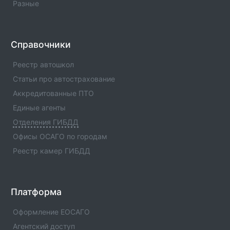
Разные
Отделение ГИБДД ОМВД России по Шатойскому
р-ну Чеченской Республики(Код:1196013)
Отделение ГИБДД Отделение ГИБДД ОМВД России
Справочники
по Шатойскому р-ну Чеченской
Республики(Код:1196013) с адресами, телефонами.
Реестр автошкол
Сферы деятельности отделения - официальная
Статьи про автострахование
информация.
Аккредитованные ПТО
Отделение ГИБДД ОМВД России по Шаройскому
Единые агенты
р-ну Чеченской Республики(Код:1196019)
Отделения ГИБДД
Отделение ГИБДД Отделение ГИБДД ОМВД России
по Шаройскому р-ну Чеченской
Офисы ОСАГО по городам
Республики(Код:1196019) с адресами, телефонами.
Реестр камер ГИБДД
Сферы деятельности отделения - официальная
информация.
Отделение ГИБДД ОМВД России по Шалинскому
Платформа
р-ну Чеченской Республики(Код:1196009)
Отделение ГИБДД Отделение ГИБДД ОМВД России
Оформление ЕОСАГО
по Шалинскому р-ну Чеченской
Агентский доступ