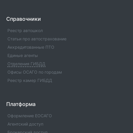
Отделение ГИБДД ОМВД России по Шатойскому
р-ну Чеченской Республики(Код:1196013)
Отделение ГИБДД Отделение ГИБДД ОМВД России
Справочники
по Шатойскому р-ну Чеченской
Республики(Код:1196013) с адресами, телефонами.
Реестр автошкол
Сферы деятельности отделения - официальная
Статьи про автострахование
информация.
Аккредитованные ПТО
Отделение ГИБДД ОМВД России по Шаройскому
Единые агенты
р-ну Чеченской Республики(Код:1196019)
Отделения ГИБДД
Отделение ГИБДД Отделение ГИБДД ОМВД России
по Шаройскому р-ну Чеченской
Офисы ОСАГО по городам
Республики(Код:1196019) с адресами, телефонами.
Реестр камер ГИБДД
Сферы деятельности отделения - официальная
информация.
Отделение ГИБДД ОМВД России по Шалинскому
Платформа
р-ну Чеченской Республики(Код:1196009)
Отделение ГИБДД Отделение ГИБДД ОМВД России
Оформление ЕОСАГО
по Шалинскому р-ну Чеченской
Агентский доступ
Республики(Код:1196009) с адресами, телефонами.
Брокерский доступ
Сферы деятельности отделения - официальная