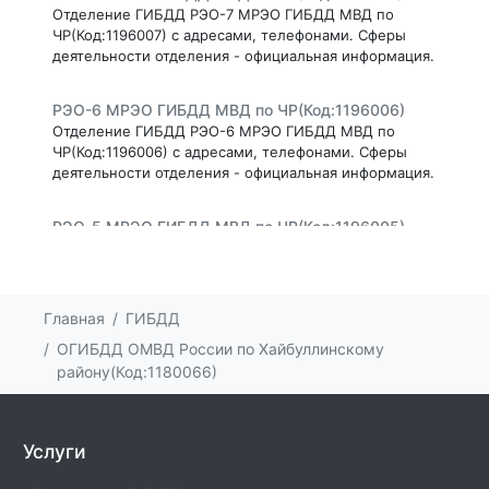
Отделение ГИБДД РЭО-7 МРЭО ГИБДД МВД по
ЧР(Код:1196007) с адресами, телефонами. Сферы
деятельности отделения - официальная информация.
РЭО-6 МРЭО ГИБДД МВД по ЧР(Код:1196006)
Отделение ГИБДД РЭО-6 МРЭО ГИБДД МВД по
ЧР(Код:1196006) с адресами, телефонами. Сферы
деятельности отделения - официальная информация.
РЭО-5 МРЭО ГИБДД МВД по ЧР(Код:1196005)
Отделение ГИБДД РЭО-5 МРЭО ГИБДД МВД по
ЧР(Код:1196005) с адресами, телефонами. Сферы
деятельности отделения - официальная информация.
Главная
ГИБДД
РЭО-4 МРЭО ГИБДД МВД по ЧР(Код:1196004)
ОГИБДД ОМВД России по Хайбуллинскому
Отделение ГИБДД РЭО-4 МРЭО ГИБДД МВД по
району(Код:1180066)
ЧР(Код:1196004) с адресами, телефонами. Сферы
деятельности отделения - официальная информация.
Услуги
РЭО-3 МРЭО ГИБДД МВД по ЧР(Код:1196003)
Отделение ГИБДД РЭО-3 МРЭО ГИБДД МВД по