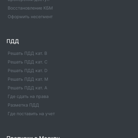
информация.
Восстановление КБМ
Оформить несегмент
Отделение ГИБДД ОМВД России по Урус-
Мартановскому р-ну Чеченской
Республики(Код:1196011)
Отделение ГИБДД Отделение ГИБДД ОМВД России
ПДД
по Урус-Мартановскому р-ну Чеченской
Республики(Код:1196011) с адресами, телефонами.
Решать ПДД кат. B
Сферы деятельности отделения - официальная
Решать ПДД кат. C
информация.
Решать ПДД кат. D
Отделение ГИБДД ОМВД России по Сунженскому
Решать ПДД кат. M
р-ну Чеченской Республики(Код:1196017)
Решать ПДД кат. A
Отделение ГИБДД Отделение ГИБДД ОМВД России
Где сдать на права
по Сунженскому р-ну Чеченской
Республики(Код:1196017) с адресами, телефонами.
Разметка ПДД
Сферы деятельности отделения - официальная
Где поставить на учет
информация.
Отделение ГИБДД ОМВД России по Ножай-
Юртовскому р-ну Чеченской