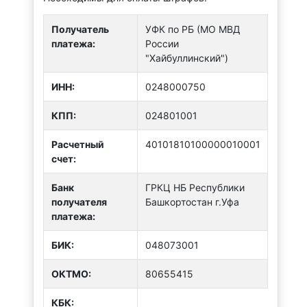
Получатель
УФК по РБ (МО МВД
платежа:
России
"Хайбуллинский")
ИНН:
0248000750
КПП:
024801001
Расчетный
40101810100000010001
счет:
Банк
ГРКЦ НБ Республики
получателя
Башкортостан г.Уфа
платежа:
БИК:
048073001
ОКТMО:
80655415
КБК: