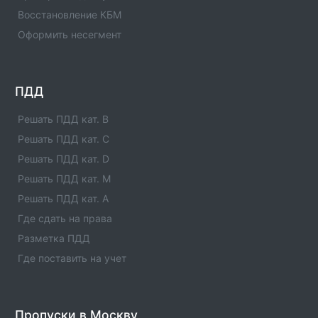
Сферы деятельности отделения - официальная
Восстановление КБМ
информация.
Оформить несегмент
Отделение ГИБДД ОМВД России по Урус-
Мартановскому р-ну Чеченской
Республики(Код:1196011)
ПДД
Отделение ГИБДД Отделение ГИБДД ОМВД России
по Урус-Мартановскому р-ну Чеченской
Решать ПДД кат. B
Республики(Код:1196011) с адресами, телефонами.
Решать ПДД кат. C
Сферы деятельности отделения - официальная
информация.
Решать ПДД кат. D
Решать ПДД кат. M
Отделение ГИБДД ОМВД России по Сунженскому
Решать ПДД кат. A
р-ну Чеченской Республики(Код:1196017)
Где сдать на права
Отделение ГИБДД Отделение ГИБДД ОМВД России
по Сунженскому р-ну Чеченской
Разметка ПДД
Республики(Код:1196017) с адресами, телефонами.
Где поставить на учет
Сферы деятельности отделения - официальная
информация.
Отделение ГИБДД ОМВД России по Ножай-
Пропуски в Москву