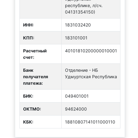
республике, л/сч.
04131354150)
ИНН:
1831032420
КПП:
183101001
Расчетный
40101810200000010001
счет:
Банк
Отделение - НБ
получателя
Удмуртская Республика
платежа:
БИК:
049401001
ОКТMО:
94624000
КБК:
18810807141011000110