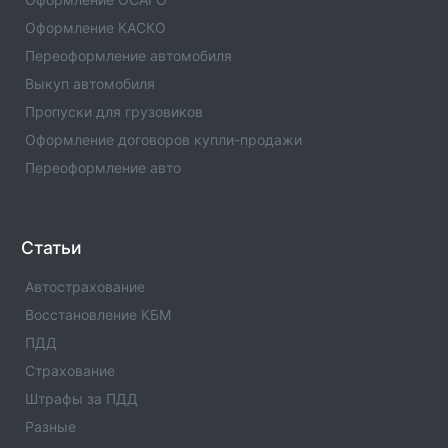
Отделение ГИБДД РЭО-3 МРЭО ГИБДД МВД по
Оформление КАСКО
ЧР(Код:1196003) с адресами, телефонами. Сферы
деятельности отделения - официальная информация.
Переоформление автомобиля
Выкуп автомобиля
РЭО-2 МРЭО ГИБДД МВД по ЧР(Код:1196002)
Пропуски для грузовиков
Отделение ГИБДД РЭО-2 МРЭО ГИБДД МВД по
ЧР(Код:1196002) с адресами, телефонами. Сферы
Оформление договоров купли-продажи
деятельности отделения - официальная информация.
Переоформление авто
РЭО-1 МРЭО ГИБДД МВД по ЧР(Код:1196030)
Отделение ГИБДД РЭО-1 МРЭО ГИБДД МВД по
ЧР(Код:1196030) с адресами, телефонами. Сферы
Статьи
деятельности отделения - официальная информация.
Автострахование
Отделение ГИБДД ОМВД России по Шелковскому
Восстановление КБМ
р-ну Чеченской Республики(Код:1196008)
ПДД
Отделение ГИБДД Отделение ГИБДД ОМВД России
Страхование
по Шелковскому р-ну Чеченской
Республики(Код:1196008) с адресами, телефонами.
Штрафы за ПДД
Сферы деятельности отделения - официальная
Разные
информация.