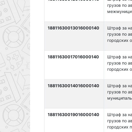
грузов по 
межмуниципа
18811630013016000140
Штраф за н
грузов по 
городских ок
18811630017016000140
Штраф за н
грузов по 
городских о
18811630014016000140
Штраф за н
грузов по 
муниципальн
18811630019016000140
Штраф за н
грузов по 
городских по