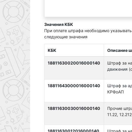
Значения КБК
При оплате штрафа необходимо указывать
следующие значения
КБК
Описание 
18811630020016000140
Штраф за н
движения (ст
18811643000016000140
Штраф за а
КРФоАП
18811630030016000140
Прочие штра
11.22, 12.212
18811630012016000140
Штраф за н