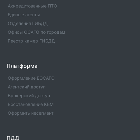
Вся информация о пункте техосмотра - телефоны,
Аккредитованные ПТО
адреса отзывы. Официальный ПТО
Единые агенты
зарегистрированный в РСА.
Отделения ГИБДД
Пункт техосмотра №53197
Офисы ОСАГО по городам
Вся информация о пункте техосмотра - телефоны,
Реестр камер ГИБДД
адреса отзывы. Официальный ПТО
зарегистрированный в РСА.
Пункт техосмотра №44577
Платформа
Вся информация о пункте техосмотра - телефоны,
адреса отзывы. Официальный ПТО
Оформление ЕОСАГО
зарегистрированный в РСА.
Агентский доступ
Брокерский доступ
Пункт техосмотра №52170
Вся информация о пункте техосмотра - телефоны,
Восстановление КБМ
адреса отзывы. Официальный ПТО
Оформить несегмент
зарегистрированный в РСА.
Пункт техосмотра №52523
Вся информация о пункте техосмотра - телефоны,
ПДД