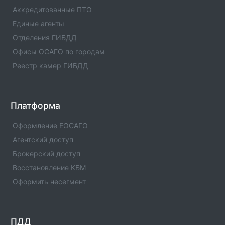
Вся информация о пункте техосмотра - телефоны,
Аккредитованные ПТО
адреса отзывы. Официальный ПТО
Единые агенты
зарегистрированный в РСА.
Отделения ГИБДД
Пункт техосмотра №53197
Офисы ОСАГО по городам
Вся информация о пункте техосмотра - телефоны,
Реестр камер ГИБДД
адреса отзывы. Официальный ПТО
зарегистрированный в РСА.
Пункт техосмотра №44577
Платформа
Вся информация о пункте техосмотра - телефоны,
адреса отзывы. Официальный ПТО
Оформление ЕОСАГО
зарегистрированный в РСА.
Агентский доступ
Брокерский доступ
Пункт техосмотра №52170
Вся информация о пункте техосмотра - телефоны,
Восстановление КБМ
адреса отзывы. Официальный ПТО
Оформить несегмент
зарегистрированный в РСА.
Пункт техосмотра №52523
Вся информация о пункте техосмотра - телефоны,
ПДД