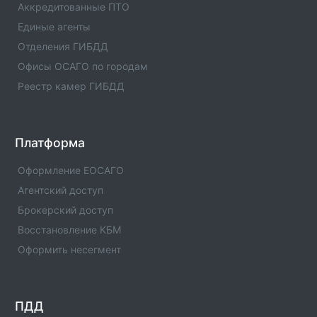
Аккредитованные ПТО
Единые агенты в городе Нижнекамк. Адреса,
Единые агенты
телефоны, услуги , отзывы
Отделения ГИБДД
Единые агенты в городе с.Муслюмово
Офисы ОСАГО по городам
Список единых агентов в населенном пункте -
Реестр камер ГИБДД
Единые агенты в городе с.Муслюмово. Адреса,
телефоны, услуги , отзывы
Единые агенты в городе Мензелинск
Платформа
Список единых агентов в населенном пункте -
Единые агенты в городе Мензелинск. Адреса,
Оформление ЕОСАГО
телефоны, услуги , отзывы
Агентский доступ
Брокерский доступ
Единые агенты в городе Менделеевск
Список единых агентов в населенном пункте -
Восстановление КБМ
Единые агенты в городе Менделеевск. Адреса,
Оформить несегмент
телефоны, услуги , отзывы
Единые агенты в городе Мамадыш
Список единых агентов в населенном пункте -
ПДД
Единые агенты в городе Мамадыш. Адреса,