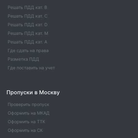
телефоны, услуги , отзывы
Решать ПДД кат. B
Решать ПДД кат. C
Единые агенты в городе Лениногорск
Решать ПДД кат. D
Список единых агентов в населенном пункте -
Единые агенты в городе Лениногорск. Адреса,
Решать ПДД кат. M
телефоны, услуги , отзывы
Решать ПДД кат. A
Где сдать на права
Единые агенты в городе Лаишево
Разметка ПДД
Список единых агентов в населенном пункте -
Единые агенты в городе Лаишево. Адреса, телефоны,
Где поставить на учет
услуги , отзывы
Единые агенты в городе КУКМОР
Пропуски в Москву
Список единых агентов в населенном пункте -
Единые агенты в городе КУКМОР. Адреса, телефоны,
Проверить пропуск
услуги , отзывы
Оформить на МКАД
Оформить на ТТК
Оформить на СК