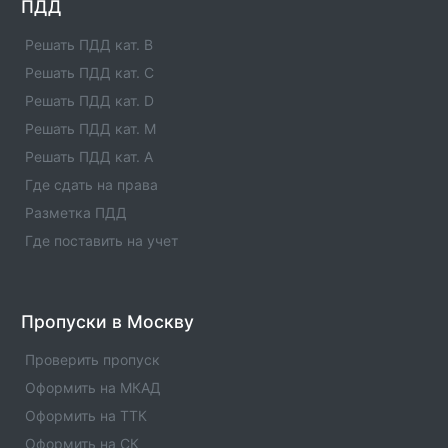
Список единых агентов в населенном пункте -
ПДД
Единые агенты в городе Мамадыш. Адреса,
телефоны, услуги , отзывы
Решать ПДД кат. B
Решать ПДД кат. C
Единые агенты в городе Лениногорск
Решать ПДД кат. D
Список единых агентов в населенном пункте -
Единые агенты в городе Лениногорск. Адреса,
Решать ПДД кат. M
телефоны, услуги , отзывы
Решать ПДД кат. A
Где сдать на права
Единые агенты в городе Лаишево
Разметка ПДД
Список единых агентов в населенном пункте -
Единые агенты в городе Лаишево. Адреса, телефоны,
Где поставить на учет
услуги , отзывы
Единые агенты в городе КУКМОР
Пропуски в Москву
Список единых агентов в населенном пункте -
Единые агенты в городе КУКМОР. Адреса, телефоны,
Проверить пропуск
услуги , отзывы
Оформить на МКАД
Оформить на ТТК
Оформить на СК