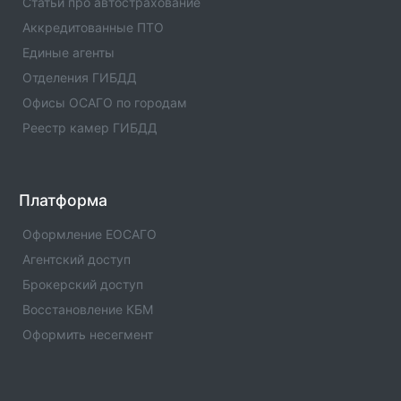
Единые агенты в городе Нижнекамк
Статьи про автострахование
Список единых агентов в населенном пункте -
Аккредитованные ПТО
Единые агенты в городе Нижнекамк. Адреса,
Единые агенты
телефоны, услуги , отзывы
Отделения ГИБДД
Единые агенты в городе с.Муслюмово
Офисы ОСАГО по городам
Список единых агентов в населенном пункте -
Реестр камер ГИБДД
Единые агенты в городе с.Муслюмово. Адреса,
телефоны, услуги , отзывы
Единые агенты в городе Мензелинск
Платформа
Список единых агентов в населенном пункте -
Единые агенты в городе Мензелинск. Адреса,
Оформление ЕОСАГО
телефоны, услуги , отзывы
Агентский доступ
Брокерский доступ
Единые агенты в городе Менделеевск
Список единых агентов в населенном пункте -
Восстановление КБМ
Единые агенты в городе Менделеевск. Адреса,
Оформить несегмент
телефоны, услуги , отзывы
Единые агенты в городе Мамадыш