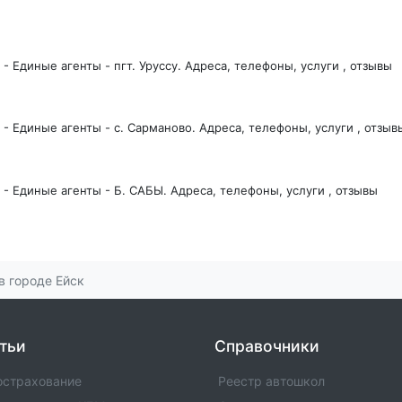
- Единые агенты - пгт. Уруссу. Адреса, телефоны, услуги , отзывы
- Единые агенты - с. Сарманово. Адреса, телефоны, услуги , отзыв
- Единые агенты - Б. САБЫ. Адреса, телефоны, услуги , отзывы
а
 - Единые агенты в городе п.Рыбная-Слобода. Адреса, телефоны,
в городе Ейск
- Единые агенты - с. Пестрецы. Адреса, телефоны, услуги , отзывы
тьи
Справочники
острахование
Реестр автошкол
- Единые агенты в городе Нурлат. Адреса, телефоны, услуги , отзы