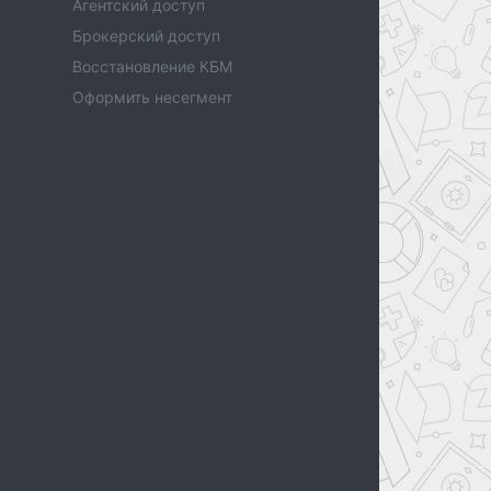
Агентский доступ
Брокерский доступ
Восстановление КБМ
Оформить несегмент
,
,