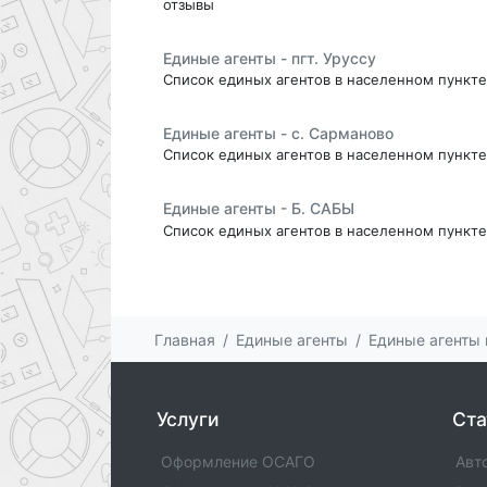
отзывы
Единые агенты - пгт. Уруссу
Список единых агентов в населенном пункте 
Единые агенты - с. Сарманово
Список единых агентов в населенном пункте 
Единые агенты - Б. САБЫ
Список единых агентов в населенном пункте 
Единые агенты в городе п.Рыбная-Слобод
Список единых агентов в населенном пункте
услуги , отзывы
Главная
Единые агенты
Единые агенты 
Единые агенты - с. Пестрецы
Список единых агентов в населенном пункте 
Услуги
Ста
Единые агенты в городе Нурлат
Оформление ОСАГО
Авт
Список единых агентов в населенном пункте 