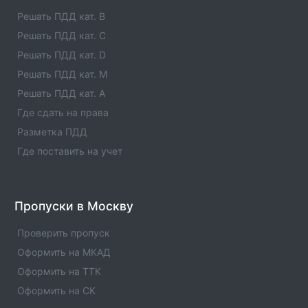
телефоны, услуги , отзывы
Решать ПДД кат. B
Решать ПДД кат. C
Единые агенты в городе Лениногорск
Решать ПДД кат. D
Список единых агентов в населенном пункте -
Единые агенты в городе Лениногорск. Адреса,
Решать ПДД кат. M
телефоны, услуги , отзывы
Решать ПДД кат. A
Где сдать на права
Единые агенты в городе Лаишево
Разметка ПДД
Список единых агентов в населенном пункте -
Единые агенты в городе Лаишево. Адреса, телефоны,
Где поставить на учет
услуги , отзывы
Единые агенты в городе КУКМОР
Пропуски в Москву
Список единых агентов в населенном пункте -
Единые агенты в городе КУКМОР. Адреса, телефоны,
Проверить пропуск
услуги , отзывы
Оформить на МКАД
Оформить на ТТК
Оформить на СК