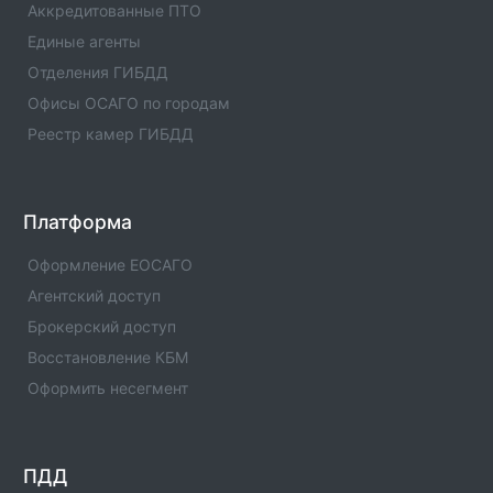
Аккредитованные ПТО
Единые агенты в городе Нижнекамк. Адреса,
Единые агенты
телефоны, услуги , отзывы
Отделения ГИБДД
Единые агенты в городе с.Муслюмово
Офисы ОСАГО по городам
Список единых агентов в населенном пункте -
Реестр камер ГИБДД
Единые агенты в городе с.Муслюмово. Адреса,
телефоны, услуги , отзывы
Единые агенты в городе Мензелинск
Платформа
Список единых агентов в населенном пункте -
Единые агенты в городе Мензелинск. Адреса,
Оформление ЕОСАГО
телефоны, услуги , отзывы
Агентский доступ
Брокерский доступ
Единые агенты в городе Менделеевск
Список единых агентов в населенном пункте -
Восстановление КБМ
Единые агенты в городе Менделеевск. Адреса,
Оформить несегмент
телефоны, услуги , отзывы
Единые агенты в городе Мамадыш
Список единых агентов в населенном пункте -
ПДД
Единые агенты в городе Мамадыш. Адреса,