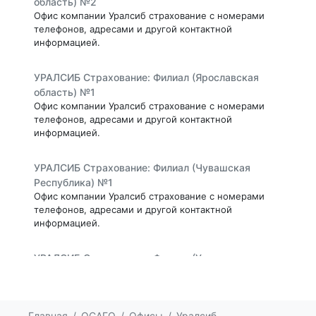
область) №2
Офис компании Уралсиб страхование с номерами
телефонов, адресами и другой контактной
информацией.
УРАЛСИБ Страхование: Филиал (Ярославская
область) №1
Офис компании Уралсиб страхование с номерами
телефонов, адресами и другой контактной
информацией.
УРАЛСИБ Страхование: Филиал (Чувашская
Республика) №1
Офис компании Уралсиб страхование с номерами
телефонов, адресами и другой контактной
информацией.
УРАЛСИБ Страхование: Филиал (Ульяновская
область) №1
Офис компании Уралсиб страхование с номерами
телефонов, адресами и другой контактной
информацией.
Главная
ОСАГО
Офисы
Уралсиб