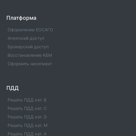
УРАЛСИБ Страхование: Филиал (Тверская
Платформа
область) №1
Офис компании Уралсиб страхование с номерами
Оформление ЕОСАГО
телефонов, адресами и другой контактной
Агентский доступ
информацией.
Брокерский доступ
УРАЛСИБ Страхование: Филиал (Тамбовская
Восстановление КБМ
область) №1
Оформить несегмент
Офис компании Уралсиб страхование с номерами
телефонов, адресами и другой контактной
информацией.
ПДД
УРАЛСИБ Страхование: Филиал (Ставропольский
край) №1
Решать ПДД кат. B
Офис компании Уралсиб страхование с номерами
Решать ПДД кат. C
телефонов, адресами и другой контактной
Решать ПДД кат. D
информацией.
Решать ПДД кат. M
УРАЛСИБ Страхование: Филиал (Свердловская
Решать ПДД кат. A